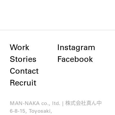
Work
Instagram
Stories
Facebook
Contact
Recruit
MAN-NAKA co., ltd. | 株式会社真ん中
6-8-15, Toyosaki,