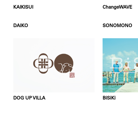
KAIKISUI
ChangeWAVE
DAIKO
SONOMONO
DOG UP VILLA
BiSiKi