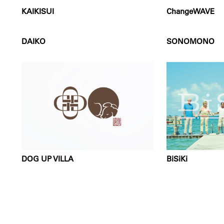
KAIKISUI
ChangeWAVE
DAIKO
SONOMONO
DOG UP VILLA
BiSiKi