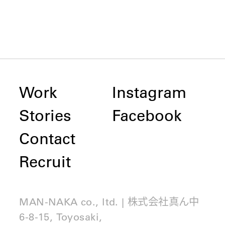
Work
Instagram
Stories
Facebook
Contact
Recruit
MAN-NAKA co., ltd. | 株式会社真ん中
6-8-15, Toyosaki,