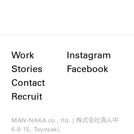
Work
Instagram
Stories
Facebook
Contact
Recruit
MAN-NAKA co., ltd. | 株式会社真ん中
6-8-15, Toyosaki,