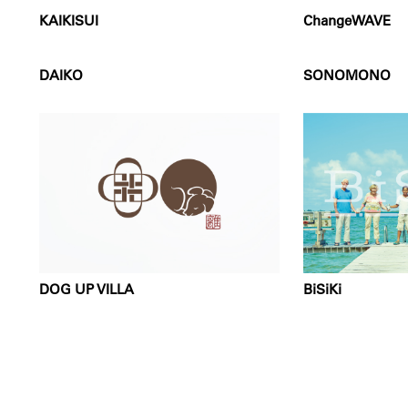
KAIKISUI
ChangeWAVE
DAIKO
SONOMONO
DOG UP VILLA
BiSiKi